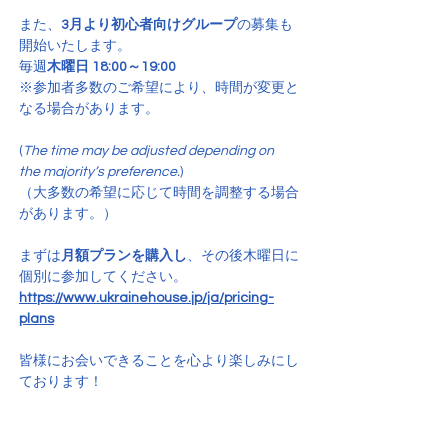
また、
3月より初心者向けグループ
の募集も
開始いたします。
毎週
木曜日 18:00～19:00
※参加者多数のご希望により、時間が変更と
なる場合があります。
(
The time may be adjusted depending on 
the majority’s preference.
)
（大多数の希望に応じて時間を調整する場合
があります。）
まずは
月額プランを購入し
、その後木曜日に
個別に参加してください。
https://www.ukrainehouse.jp/ja/pricing-
plans
皆様にお会いできることを心より楽しみにし
ております！