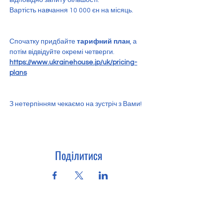
відповідно запиту більшості.
Вартість навчання 10 000 єн на місяць. 
Спочатку придбайте 
тарифний план
, а 
потім відвідуйте окремі четверги.
https://www.ukrainehouse.jp/uk/pricing-
plans
З нетерпінням чекаємо на зустріч з Вами!
Поділитися