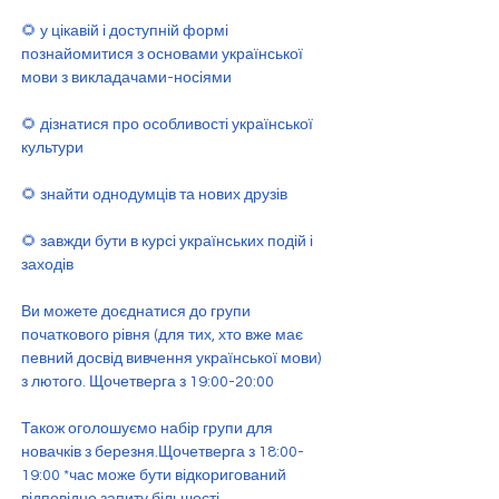
🌻 у цікавій і доступній формі 
познайомитися з основами української 
мови з викладачами-носіями 
🌻 дізнатися про особливості української 
культури 
🌻 знайти однодумців та нових друзів 
🌻 завжди бути в курсі українських подій і 
заходів 
Ви можете доєднатися до групи 
початкового рівня (для тих, хто вже має 
певний досвід вивчення української мови) 
з лютого. Щочетверга з 19:00-20:00 
Також оголошуємо набір групи для 
новачків з березня.Щочетверга з 18:00-
19:00 *час може бути відкоригований 