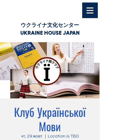
ウクライナ文化センター
UKRAINE HOUSE JAPAN
Клуб Української
Мови
чт, 29 жовт.
  |  
Location is TBD