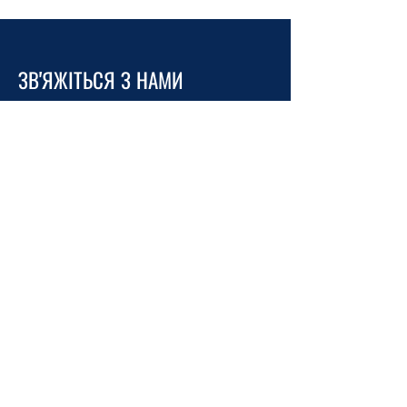
ЗВ'ЯЖІТЬСЯ З НАМИ
info@ukrainehouse.jp
Головна
Політика конфіденційності
Повернення коштів