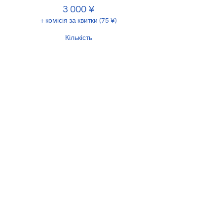
3 000 ¥
+ комісія за квитки (75 ¥)
Кількість
Загалом
0 ¥
Оформити
Поділитися