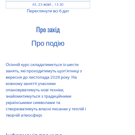
пт, 23 жовт., 13:30
Переглянути всі 6 дат
Про захід
Про подію
Осінній курс складатиметься із шести 
занять, які проходитимуть щоп’ятниці з 
вересня до листопада 2026 року. На 
кожному занятті учасники 
опановуватимуть нові техніки, 
знайомитимуться з традиційними 
українськими символами та 
створюватимуть власні писанки у теплій і 
творчій атмосфері.