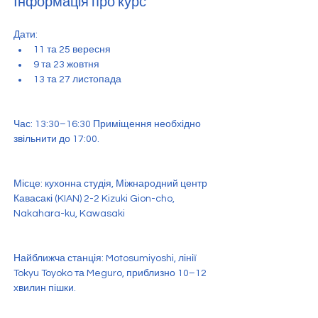
Інформація про курс
Дати:
11 та 25 вересня
9 та 23 жовтня
13 та 27 листопада
Час: 13:30–16:30 Приміщення необхідно 
звільнити до 17:00.
Місце: кухонна студія, Міжнародний центр 
Кавасакі (KIAN) 2-2 Kizuki Gion-cho, 
Nakahara-ku, Kawasaki
Найближча станція: Motosumiyoshi, лінії 
Tokyu Toyoko та Meguro, приблизно 10–12 
хвилин пішки.