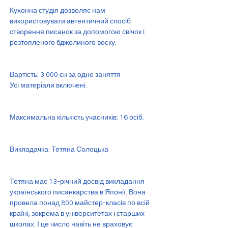
Кухонна студія дозволяє нам 
використовувати автентичний спосіб 
створення писанок за допомогою свічок і 
розтопленого бджолиного воску.
Вартість: 3 000 єн за одне заняття 
Усі матеріали включені.
Максимальна кількість учасників: 16 осіб.
Викладачка: Тетяна Солоцька
Тетяна має 13-річний досвід викладання 
українського писанкарства в Японії. Вона 
провела понад 800 майстер-класів по всій 
країні, зокрема в університетах і старших 
школах. І це число навіть не враховує 