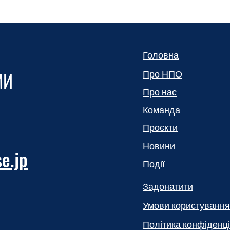
Головна
МИ
Про НПО
Про нас
Команда
Проєкти
Новини
e.jp
Події
Задонатити
Умови користування
Політика конфіденці