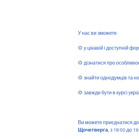
У нас ви зможете: 
🌻 у цікавій і доступній ф
🌻 дізнатися про особливос
🌻 знайти однодумців та но
🌻 завжди бути в курсі укра
Ви можете приєднатися до 
Щочетверга
, з 18:00 до 19