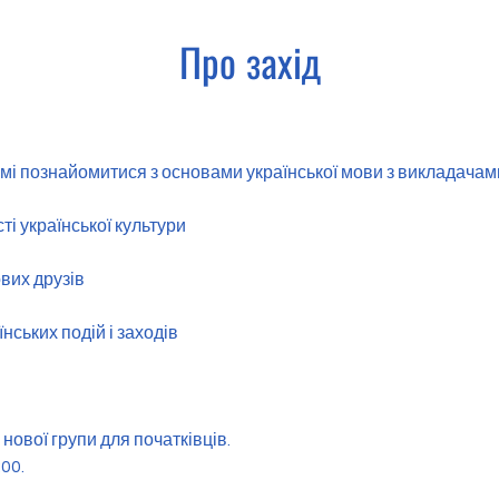
Про захід
ормі познайомитися з основами української мови з викладачам
ті української культури 
вих друзів 
їнських подій і заходів 
нової групи для початківців.
:00.