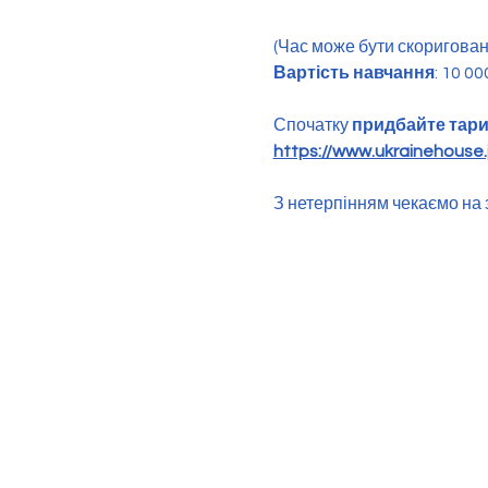
(Час може бути скоригован
Вартість навчання
: 10 00
Спочатку 
придбайте тар
https://www.ukrainehouse.j
З нетерпінням чекаємо на з