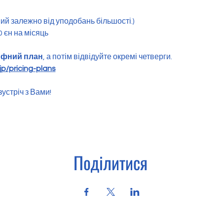
ий залежно від уподобань більшості.)
0 єн на місяць
ифний план
, а потім відвідуйте окремі четверги.
p/pricing-plans
устріч з Вами!
Поділитися