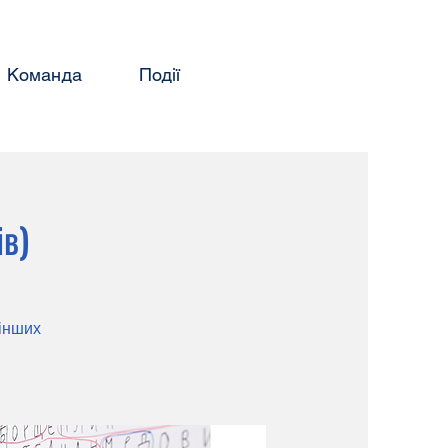
Команда
Події
ів)
 інших