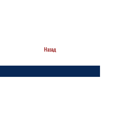
Назад
ЗВ'ЯЖІТЬСЯ З НАМИ
info@ukrainehouse.jp