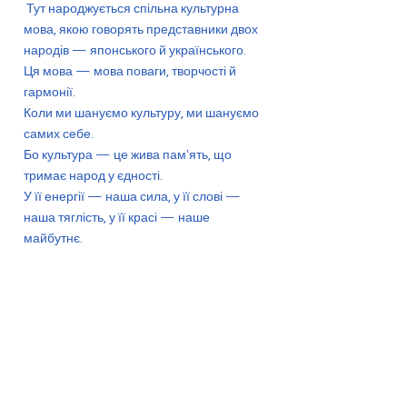
Тут народжується спільна культурна
мова, якою говорять представники двох
народів — японського й українського.
Ця мова — мова поваги, творчості й
гармонії.
Коли ми шануємо культуру, ми шануємо
самих себе.
Бо культура — це жива памʼять, що
тримає народ у єдності.
У її енергії — наша сила, у її слові —
наша тяглість, у її красі — наше
майбутнє.