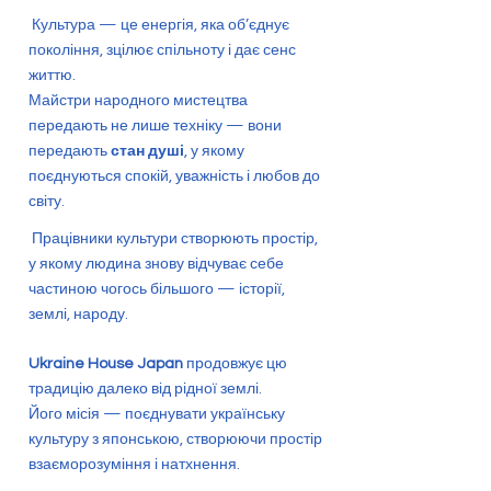
Культура — це енергія, яка об’єднує
покоління, зцілює спільноту і дає сенс
життю.
Майстри народного мистецтва
передають не лише техніку — вони
передають
стан душі
, у якому
поєднуються спокій, уважність і любов до
світу.
Працівники культури створюють простір,
у якому людина знову відчуває себе
частиною чогось більшого — історії,
землі, народу.
Ukraine House Japan
продовжує цю
традицію далеко від рідної землі.
Його місія — поєднувати українську
культуру з японською, створюючи простір
взаєморозуміння і натхнення.