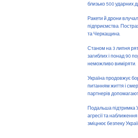
близько 500 ударних д
Ракети й дрони влучал
підприємства. Постр
та Черкащина.
Станом на 3 липня ря
загиблих і понад 90 п
неможливо виміряти.
Україна продовжує бо
питанням життя і сме
партнерів допомагают
Подальша підтримка Ук
агресії та наближення
зміцнює безпеку Україн