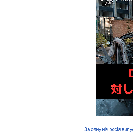
За одну ніч росія випу