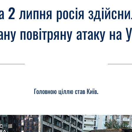
на 2 липня росія здійсн
ну повітряну атаку на 
03.07.26, 03:00
Головною ціллю став Київ.