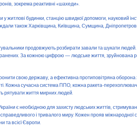
ронів, зокрема реактивні «шахеди».
и у житлові будинки, станцію швидкої допомоги, науковий інст
аждали також Харківщина, Київщина, Сумщина, Дніпропетро
тувальники продовжують розбирати завали та шукати людей.
оранених. За кожною цифрою — людське життя, зруйнована ро
ронити свою державу, а ефективна протиповітряна оборона
рті. Кожна сучасна система ППО, кожна ракета-перехоплювач
ь рятувати життя мирних людей.
раїни є необхідною для захисту людських життів, стримуван
 справедливого і тривалого миру. Кожен прояв міжнародної 
и та всієї Європи.