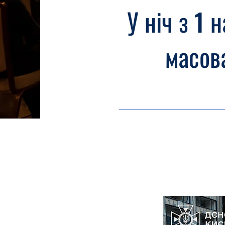
У ніч з 1 
масова