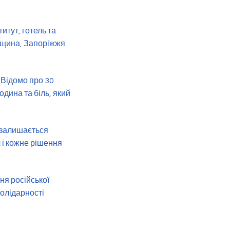
итут, готель та
вщина, Запоріжжя
 Відомо про 30
дина та біль, який
 залишається
 і кожне рішення
ня російської
солідарності