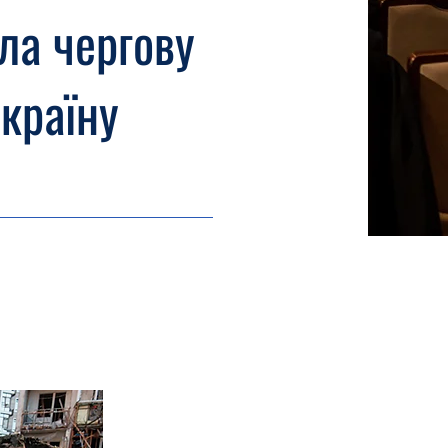
ила чергову
Україну