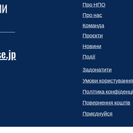
МИ
Про НПО
Про нас
Команда
Проєкти
Новини
e.jp
Події
Задонатити
Умови користування
Політика конфіденці
Повернення коштів
Приєднуйся