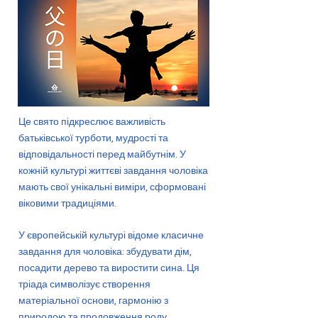
Це свято підкреслює важливість
батьківської турботи, мудрості та
відповідальності перед майбутнім. У
кожній культурі життєві завдання чоловіка
мають свої унікальні виміри, сформовані
віковими традиціями.
У європейській культурі відоме класичне
завдання для чоловіка: збудувати дім,
посадити дерево та виростити сина. Ця
тріада символізує створення
матеріальної основи, гармонію з
природою та продовження роду.