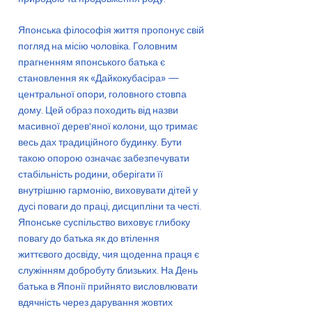
Японська філософія життя пропонує свій
погляд на місію чоловіка. Головним
прагненням японського батька є
становлення як «Дайкокубасіра» —
центральної опори, головного стовпа
дому. Цей образ походить від назви
масивної дерев'яної колони, що тримає
весь дах традиційного будинку. Бути
такою опорою означає забезпечувати
стабільність родини, оберігати її
внутрішню гармонію, виховувати дітей у
дусі поваги до праці, дисципліни та честі.
Японське суспільство виховує глибоку
повагу до батька як до втілення
життєвого досвіду, чия щоденна праця є
служінням добробуту близьких. На День
батька в Японії прийнято висловлювати
вдячність через дарування жовтих