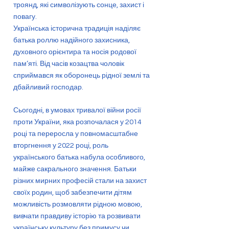
троянд, які символізують сонце, захист і
повагу.
Українська історична традиція наділяє
батька роллю надійного захисника,
духовного орієнтира та носія родової
пам’яті. Від часів козацтва чоловік
сприймався як оборонець рідної землі та
дбайливий господар.
Сьогодні, в умовах тривалої війни росії
проти України, яка розпочалася у 2014
році та переросла у повномасштабне
вторгнення у 2022 році, роль
українського батька набула особливого,
майже сакрального значення. Батьки
різних мирних професій стали на захист
своїх родин, щоб забезпечити дітям
можливість розмовляти рідною мовою,
вивчати правдиву історію та розвивати
українську культуру без примусу чи