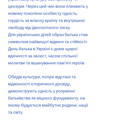
цензури. Через цей чин вони плекають у
новому поколінні особисту гідність,
гордість за власну країну та внутрішню
свободу від ідеологічного тиску.
Для українських дітей образ батька став
символом найвищої відваги та стійкості.
День батька в Україні є днем щирої
вдячності за захист, часом спільної
молитви та вшанування пам’яті героїв.
Обидві культури, попри відстані та
відмінності історичного досвіду,
демонструють єдність у розумінні
батьківства як міцного фундаменту, на
якому будується майбутнє родини, нації
та світу.