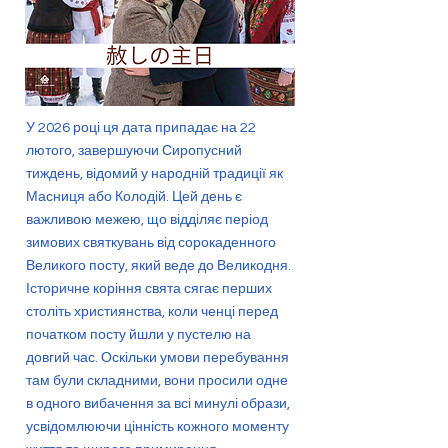
У 2026 році ця дата припадає на 22
лютого, завершуючи Сиропусний
тиждень, відомий у народній традиції як
Масниця або Колодій. Цей день є
важливою межею, що відділяє період
зимових святкувань від сорокаденного
Великого посту, який веде до Великодня.
Історичне коріння свята сягає перших
століть християнства, коли ченці перед
початком посту йшли у пустелю на
довгий час. Оскільки умови перебування
там були складними, вони просили одне
в одного вибачення за всі минулі образи,
усвідомлюючи цінність кожного моменту