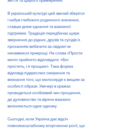
життя та щирого примирення.
В українській культурі цей звичай зберігся
і набув глибокого родинного значення,
ставши днем єднання та взаємної
підтримки. Традиція передбачає щире
звернення до рідних, друзів та сусідів із
проханням вибачити за свідомі чи
ненавмисні прикрощі. На слова «Прости
мені» прийнято відповідати: «Бог
простить, і я прощаю». Така форма
відповіді підкреслює смирення та
визнання того, що милосердя є вищим за
особисті образи. Увечері в храмах
проводиться особливий чин прощення,
де духовенство та віряни взаємно
вклоняються одне одному.
Сьогодні, коли Україна дає відсіч
повномасштабному вторгненню росії, що