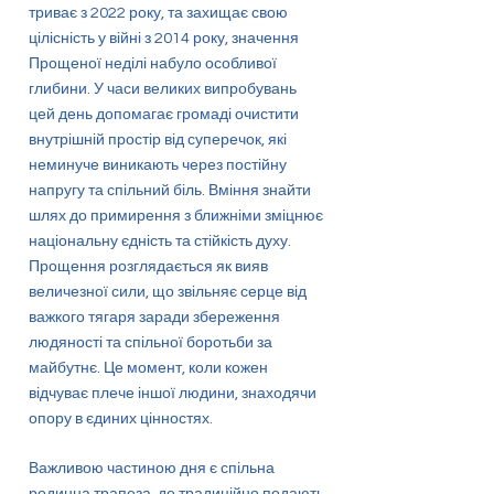
триває з 2022 року, та захищає свою
цілісність у війні з 2014 року, значення
Прощеної неділі набуло особливої
глибини. У часи великих випробувань
цей день допомагає громаді очистити
внутрішній простір від суперечок, які
неминуче виникають через постійну
напругу та спільний біль. Вміння знайти
шлях до примирення з ближніми зміцнює
національну єдність та стійкість духу.
Прощення розглядається як вияв
величезної сили, що звільняє серце від
важкого тягаря заради збереження
людяності та спільної боротьби за
майбутнє. Це момент, коли кожен
відчуває плече іншої людини, знаходячи
опору в єдиних цінностях.
Важливою частиною дня є спільна
родинна трапеза, де традиційно подають