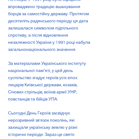
впроваджено традицію вшанування
борців за самостійну державу. Протягом
десятиліть радянського періоду ця дата
залишалася символом підпільного
спротиву, а після відновлення
незалежності України у 1991 році набула
загальнонаціонального значення.
За матеріалами Українського інституту
національної пам’яті, у цей день
суспільство згадує героїв усіх епох:
лицарів Київської держави, козаків,
Січових стрільців, воїнів армії УНР,
повстанців та бійців УПА.
Сьогодні День Героїв засвідчує
нерозривний зв'язок поколінь, які
захищали українську землю у різні
історичні періоди. Зараз це свято