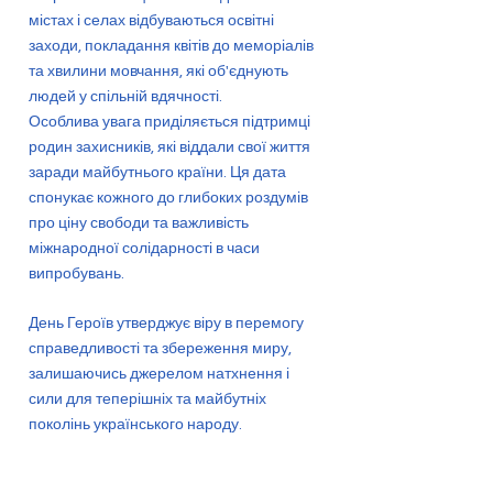
містах і селах відбуваються освітні
заходи, покладання квітів до меморіалів
та хвилини мовчання, які об'єднують
людей у спільній вдячності.
Особлива увага приділяється підтримці
родин захисників, які віддали свої життя
заради майбутнього країни. Ця дата
спонукає кожного до глибоких роздумів
про ціну свободи та важливість
міжнародної солідарності в часи
випробувань.
День Героїв утверджує віру в перемогу
справедливості та збереження миру,
залишаючись джерелом натхнення і
сили для теперішніх та майбутніх
поколінь українського народу.