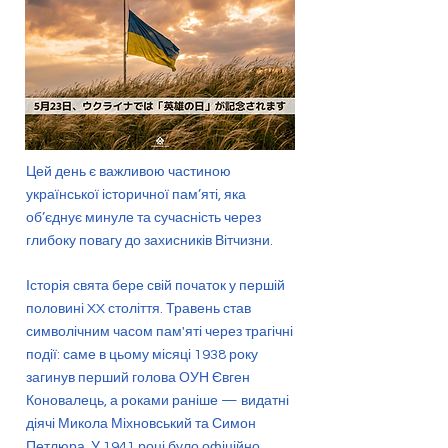
Цей день є важливою частиною
української історичної пам’яті, яка
об’єднує минуле та сучасність через
глибоку повагу до захисників Вітчизни.
Історія свята бере свій початок у першій
половині XX століття. Травень став
символічним часом пам'яті через трагічні
події: саме в цьому місяці 1938 року
загинув перший голова ОУН Євген
Коновалець, а роками раніше — видатні
діячі Микола Міхновський та Симон
Петлюра. У 1941 році було офіційно