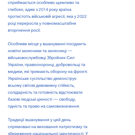
сприймається особливо щемливо та
глибоко, адже з 2014 року країна
протистоїть військовій агресії, яка у 2022
році переросла у повномасштабне
вторгнення росії.
Особливе місце у вшануванні посідають
новітні захисники та захисниці —
військовослужбовці Збройних Сил
України, правоохоронці, добровольці та
медики, які тримають оборону на фронті.
Українське суспільство демонструє
всьому світові дивовижну стійкість,
солідарність та готовність відстоювати
базові людські цінності — свободу,
гідність та право на самовизначення.
Традиції вшанування у цей день
спрямовані на виховання патріотизму та
збереження національної ідентичності. У