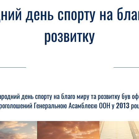
ий день спорту на бла
розвитку
06.04.26, 03:00
родний день спорту на благо миру та розвитку був оф
роголошений Генеральною Асамблеєю ООН у 2013 роц