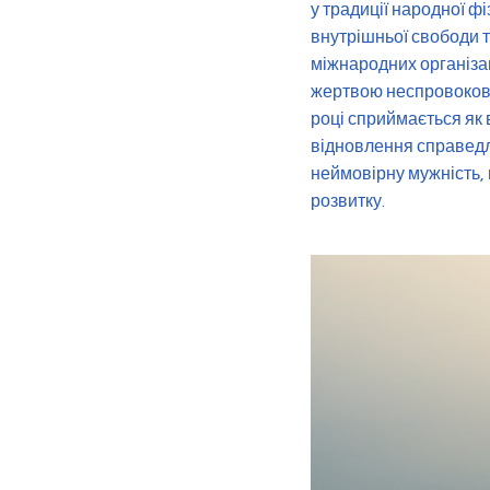
у традиції народної ф
внутрішньої свободи 
міжнародних організац
жертвою неспровокован
році сприймається як 
відновлення справедли
неймовірну мужність,
розвитку.