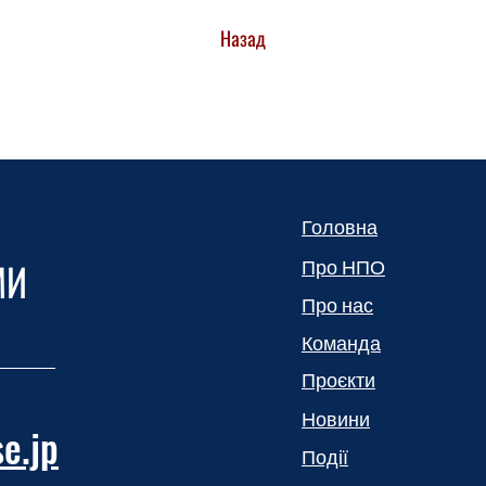
Назад
Головна
МИ
Про НПО
Про нас
Команда
Проєкти
Новини
e.jp
Події