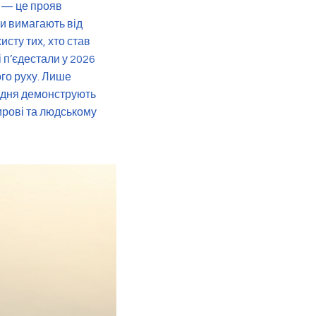
т — це прояв
и вимагають від
исту тих, хто став
 п’єдестали у 2026
ого руху. Лише
щодня демонструють
ирові та людському