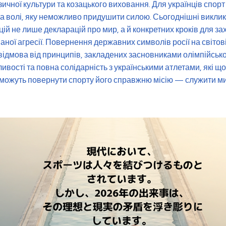
ізичної культури та козацького виховання. Для українців спор
та волі, яку неможливо придушити силою. Сьогоднішні виклик
ій не лише декларацій про мир, а й конкретних кроків для зах
ої агресії. Повернення державних символів росії на світові
відмова від принципів, закладених засновниками олімпійськ
вості та повна солідарність з українськими атлетами, які 
 можуть повернути спорту його справжню місію — служити м