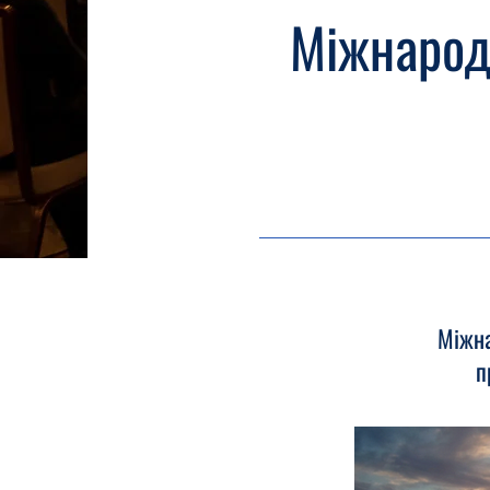
Міжнародн
Міжна
п