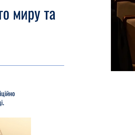
го миру та
іційно
і.