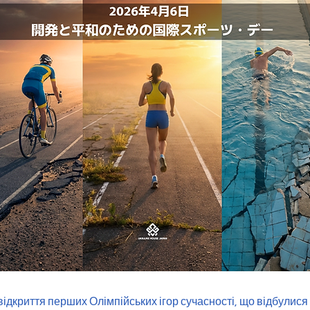
відкриття перших Олімпійських ігор сучасності, що відбулися