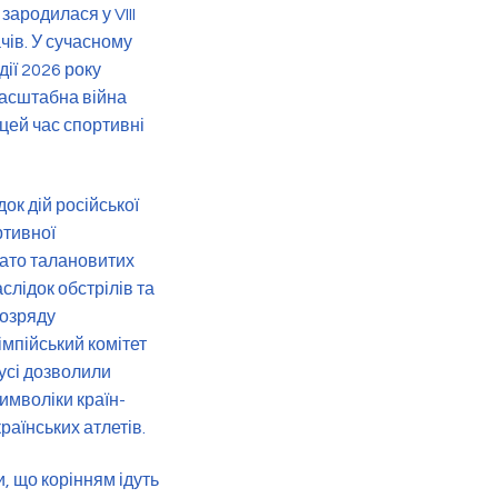
зародилася у VIII
чів. У сучасному
дії 2026 року
масштабна війна
в цей час спортивні
ок дій російської
ртивної
гато талановитих
слідок обстрілів та
розряду
мпійський комітет
усі дозволили
имволіки країн-
раїнських атлетів.
, що корінням ідуть