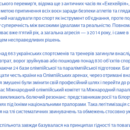
ського перемир’я, відома ще з античних часів як «Екехейрія», 
 з метою припинення всіх воєн заради безпеки атлетів та гляда
аний нагадувати про спорт як інструмент об'єднання, проте по
 суперечність між високими ідеалами та реальністю. Повно
иває вже п'ятий рік, а загальна агресія — з 2014 року, і саме 
цем несправедливих рішень.
над 663 українських спортсменів та тренерів загинули внаслід
 втрат, ворог зруйнував або пошкодив понад 830 обʼєктів спо
аючи 24 бази олімпійської та паралімпійської підготовки. Ба
щати честь країни на Олімпійських аренах, через отримані вна
 змушені були змінити свій професійний шлях і перейти до 
час Міжнародний олімпійський комітет та Міжнародний паралі
 викликають болючий резонанс: представникам росії та білор
нях під їхніми національними прапорами. Така легітимізація с
я на тлі систематичних звинувачень та обмежень стосовно ук
спільнота завжди базувалася на принципах гідності та поваги