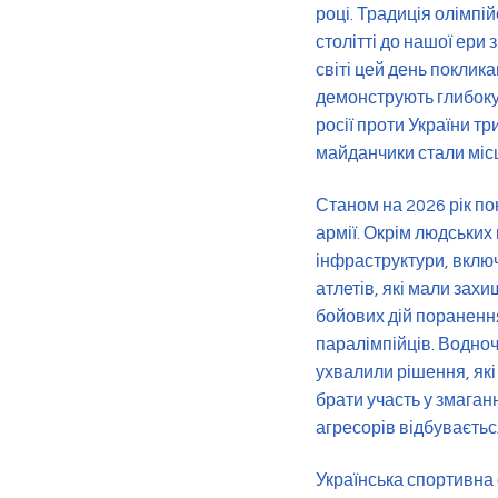
році. Традиція олімпій
столітті до нашої ери
світі цей день поклик
демонструють глибоку
росії проти України тр
майданчики стали міс
Станом на 2026 рік по
армії. Окрім людських
інфраструктури, включ
атлетів, які мали захи
бойових дій поранення
паралімпійців. Водно
ухвалили рішення, які
брати участь у змаган
агресорів відбуваєтьс
Українська спортивна 