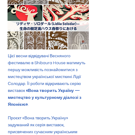
Цієї весни відвідувачі Весняного
фестивалю в Shibaura House матимуть
першу можливість познайомитися з
мистецтвом української мисткині Лідії
Солодар. Її роботи відкривають серію
виставок
«Вона творить Україну —
мистецтво у культурному діалозі з
Японією»
.
Проєкт «Вона творить Україну»
задуманий як серія виставок,
присвячених сучасним українським