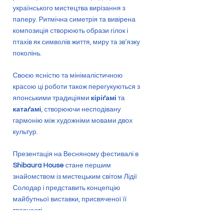
українського мистецтва вирізання з
паперу. Ритмічна симетрія та вивірена
композиція створюють образи гілок і
птахів як символів життя, миру та зв’язку
поколінь.
Своєю ясністю та мінімалістичною
красою ці роботи також перегукуються з
японськими традиціями
кіріґамі
та
катаґамі
, створюючи несподівану
гармонію між художніми мовами двох
культур.
Презентація на Весняному фестивалі в
Shibaura House
стане першим
знайомством із мистецьким світом
Лідії
Солодар
і представить концепцію
майбутньої виставки, присвяченої її
творчості.