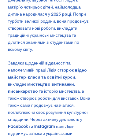
джерела культурної тяглості. Лідія є
матір’ю чотирьох дітей, наймолодша
дитина народилася у
2025 році
. Попри
турботи великої родини, вона продовжує
створювати нові роботи, викладати
традиційні українські мистецтва та
ділитися знаннями зі студентами по
всьому світу.
Завдяки щоденній відданості та
наполегливій праці Лідія створює
відео-
майстер-класи та освітні курси
,
викладає
мистецтво витинанки
,
писанкарство
та історію мистецтва, а
також створює роботи для виставок. Вона
також сама продовжує навчатися,
поглиблюючи своє розуміння культурної
спадщини. Через активну діяльність у
Facebook та Instagram
пані Лідія
підтримує зв’язки з українськими