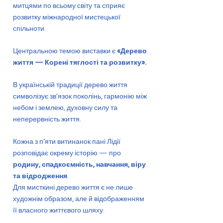
митцями по всьому світу та сприяє
розвитку міжнародної мистецької
спільноти.
Центральною темою виставки є
«Дерево
життя — Корені тяглості та розвитку».
В українській традиції дерево життя
символізує зв’язок поколінь, гармонію між
небом і землею, духовну силу та
неперервність життя.
Кожна з п’яти витинанок пані Лідії
розповідає окрему історію — про
родину, спадкоємність, навчання, віру
та відродження
.
Для мисткині дерево життя є не лише
художнім образом, але й відображенням
її власного життєвого шляху.