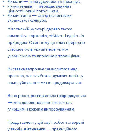
Як мати — вона дарує життя і виховує.
Як учителька — передає знання і
цінності новим поколінням.
Як мисткиня — створює нові гілки
української культури.
У японській культурі дерево також
символізує гармонію, стійкість і єдність із
природою. Саме тому ця тема природно
створює культурний перегук між
українською та японською традиціями.
Виставка запрошує замислитися над
простою, але глибокою думкою: навіть у
часи руйнування життя продовжується.
Воно росте, розвивається і відроджується
— мов дерево, коріння якого стає
глибшим із кожним випробуванням.
Представлені у цій серії роботи створені
у техніці
витинанки
— традиційного