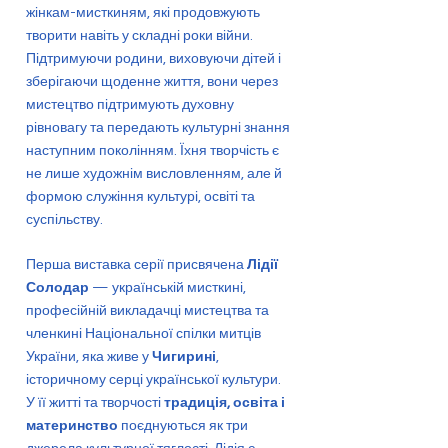
жінкам-мисткиням, які продовжують
творити навіть у складні роки війни.
Підтримуючи родини, виховуючи дітей і
зберігаючи щоденне життя, вони через
мистецтво підтримують духовну
рівновагу та передають культурні знання
наступним поколінням. Їхня творчість є
не лише художнім висловленням, але й
формою служіння культурі, освіті та
суспільству.
Перша виставка серії присвячена
Лідії
Солодар
— українській мисткині,
професійній викладачці мистецтва та
членкині Національної спілки митців
України, яка живе у
Чигирині
,
історичному серці української культури.
У її житті та творчості
традиція, освіта і
материнство
поєднуються як три