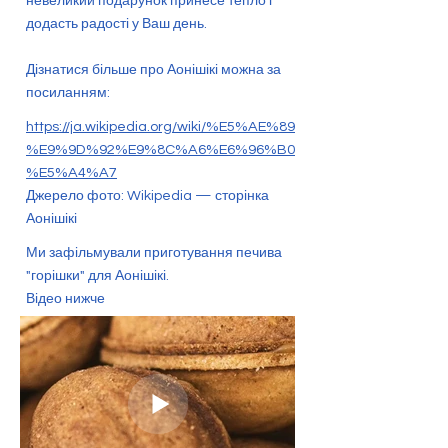
невеликий подарунок принесе тепло і
додасть радості у Ваш день.
Дізнатися більше про Аонішікі можна за
посиланням:
https://ja.wikipedia.org/wiki/%E5%AE%89
%E9%9D%92%E9%8C%A6%E6%96%B0
%E5%A4%A7
Джерело фото: Wikipedia — сторінка
Аонішікі
Ми зафільмували приготування печива
"горішки" для Аонішікі.
Відео нижче