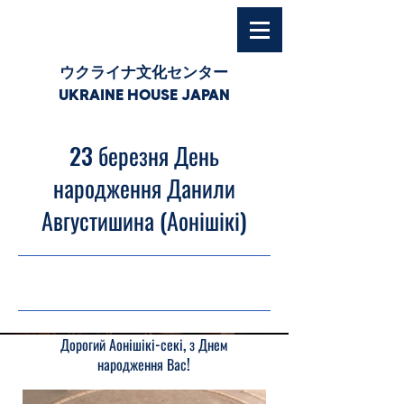
ウクライナ文化センター
UKRAINE HOUSE JAPAN
23 березня День
народження Данили
Августишина (Аонішікі)
23.03.26, 03:00
Дорогий Аонішікі-секі, з Днем
народження Вас!