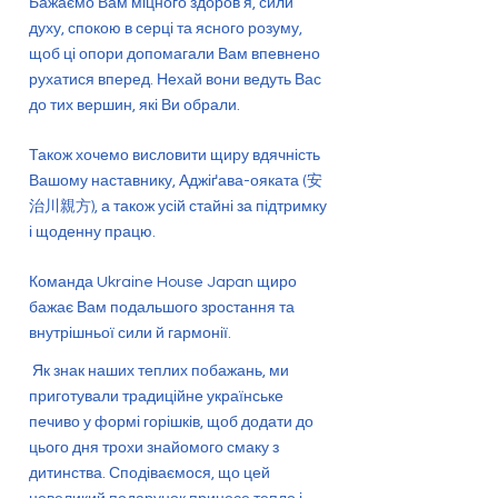
Бажаємо Вам міцного здоров’я, сили
духу, спокою в серці та ясного розуму,
щоб ці опори допомагали Вам впевнено
рухатися вперед. Нехай вони ведуть Вас
до тих вершин, які Ви обрали.
Також хочемо висловити щиру вдячність
Вашому наставнику, Аджіґава-ояката (安
治川親方), а також усій стайні за підтримку
і щоденну працю.
Команда Ukraine House Japan щиро
бажає Вам подальшого зростання та
внутрішньої сили й гармонії.
Як знак наших теплих побажань, ми
приготували традиційне українське
печиво у формі горішків, щоб додати до
цього дня трохи знайомого смаку з
дитинства. Сподіваємося, що цей