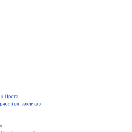
ні. Проте
чості він закликав
м.