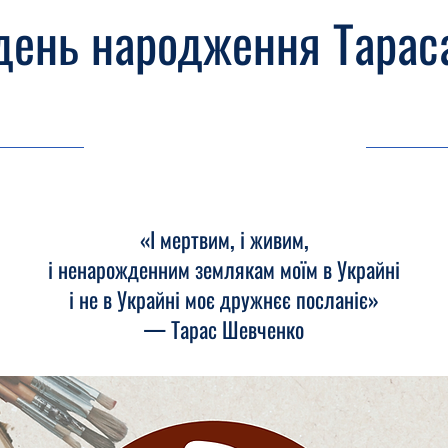
 день народження Тарас
09.03.26, 03:00
«І мертвим, і живим,
і ненарожденним землякам моїм в Украйні
і не в Украйні моє дружнєє посланіє»
— Тарас Шевченко