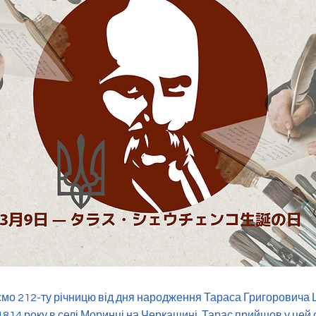
мо 212-ту річницю від дня народження Тараса Григоровича 
814 року в селі Моринці на Черкащині. Тарас прийшов у цей 