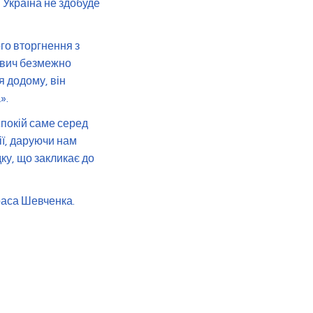
 Україна не здобуде
го вторгнення з
ович безмежно
 додому, він
».
 спокій саме серед
ії, даруючи нам
ку, що закликає до
араса Шевченка.