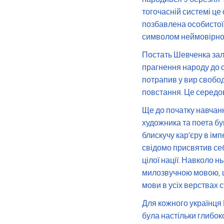
тогочасній системі ц
позбавлена особистої
символом неймовірног
Постать Шевченка зал
прагнення народу до с
потрапив у вир свобод
повстання. Це середов
Ще до початку навчанн
художника та поета б
блискучу кар’єру в ім
свідомо присвятив се
цілої нації. Навколо 
милозвучною мовою, щ
мови в усіх верствах с
Для кожного українця 
була настільки глибок