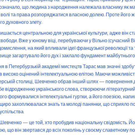
е означало, що людина з народження належала власнику як м
 волі та права розпоряджатися власною долею. Проте його ж
о духовного злету.
ишається центральною для української культури, адже він с
вободи. Вже у юному віці, перебуваючи у Вільно (сучасний Ві
омислення, на який впливали ідеї французької революції та 
ище загартувало його дух і заклало фундамент майбутнього б
я в Петербурзькій академії мистецтв Тарас мав значні здобут
ув високо оцінений інтелектуальною елітою. Маючи можливіст
перській столиці, Шевченко обрав інший шлях — повернення до
бе відродженню українського слова, створюючи літературни
нього формувалися інтелектуальні гуртки, а його поезією, нап
иро захоплювалася знать та молоді панянки, що сприяло поп
успільства.
Шевченко — це той, хто пробудив національну свідомість. Йо
ою, що він звертався до всіх поколінь у своєму славетному по