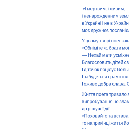
«І мертвим, і живим,
і ненарожденним зем
в Украйні і не в Украйн
моє дружнєє посланіє
У цьому творі поет за
«Обніміте ж, брати мо
— Нехай мати усміхне
Благословить дітей с
І діточок поцілує Вол
І забудеться срамотня
І оживе добра слава, С
Життя поета тривало л
випробування не злама
до рішучої дії:
«Поховайте та вставай
то наприкінці життя й