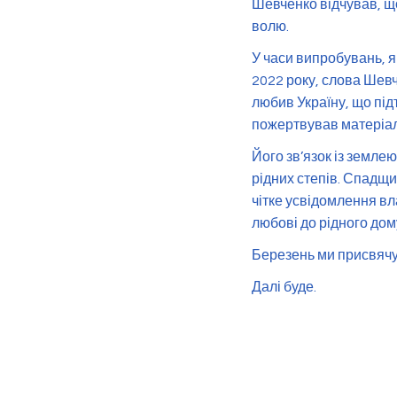
Шевченко відчував, що
волю.
У часи випробувань, я
2022 року, слова Шев
любив Україну, що пі
пожертвував матеріал
Його зв’язок із землею
рідних степів. Спадщи
чітке усвідомлення вл
любові до рідного дом
Березень ми присвячує
Далі буде.