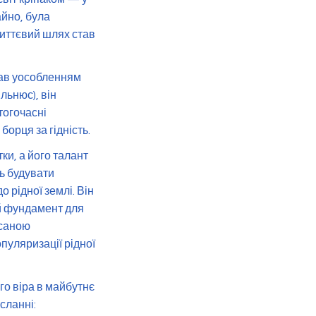
айно, була
иттєвий шлях став
тав уособленням
льнюс), він
тогочасні
орця за гідність.
ки, а його талант
ь будувати
 рідної землі. Він
й фундамент для
исаною
уляризації рідної
го віра в майбутнє
сланні: