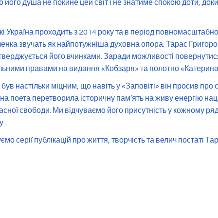
 його душа не покине цей світ і не знатиме спокою доти, доки
кі Україна проходить з 2014 року та в період повномасштабно
ченка звучать як найпотужніша духовна опора. Тарас Григор
дтверджується його вчинками. Заради можливості повернутися
ьними правами на видання «Кобзаря» та полотно «Катерина
 був настільки міцним, що навіть у «Заповіті» він просив про
на поета перетворила історичну пам’ять на живу енергію нац
асної свободи. Ми відчуваємо його присутність у кожному ряд
у.
мо серії публікацій про життя, творчість та велич постаті Т