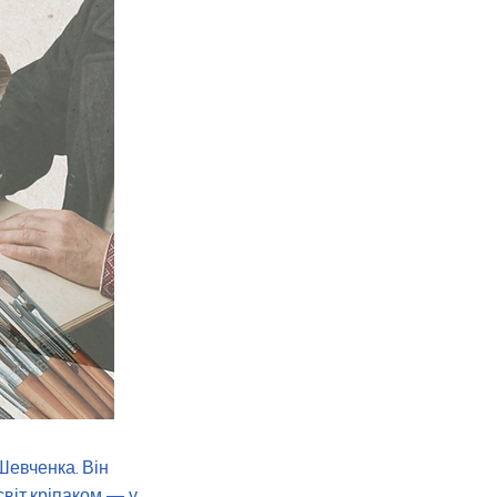
Шевченка. Він
світ кріпаком — у