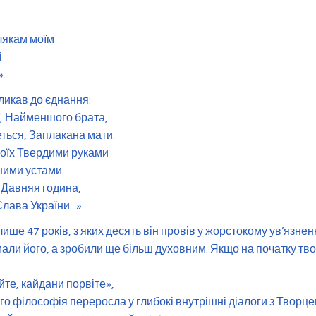
лякам моїм
і
».
кликав до єднання:
ї, Найменшого брата,
ться, Заплакана мати.
воїх Твердими руками
ьними устами.
 Давняя година,
лава України...»
ише 47 років, з яких десять він провів у жорстокому ув’язнен
ли його, а зробили ще більш духовним. Якщо на початку твор
те, кайдани порвіте»,
ого філософія переросла у глибокі внутрішні діалоги з Творце