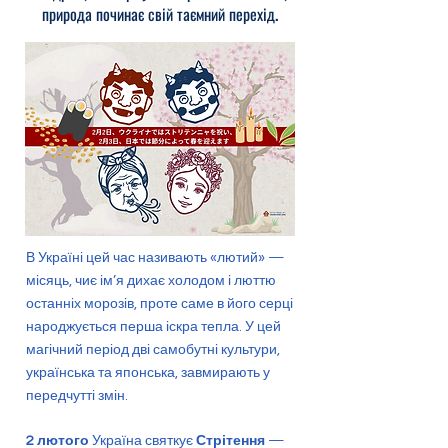
природа починає свій таємний перехід.
В Україні цей час називають «лютий» —
місяць, чиє ім’я дихає холодом і люттю
останніх морозів, проте саме в його серці
народжується перша іскра тепла. У цей
магічний період дві самобутні культури,
українська та японська, завмирають у
передчутті змін.
2 лютого
Україна святкує
Стрітення
—