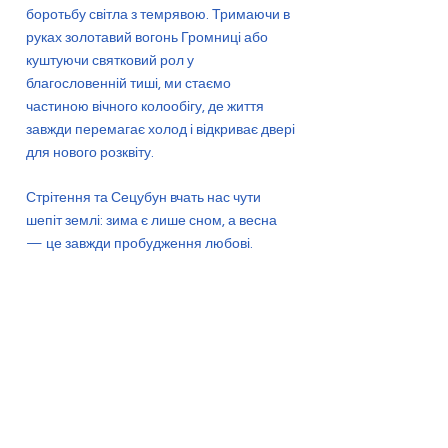
боротьбу світла з темрявою. Тримаючи в
руках золотавий вогонь Громниці або
куштуючи святковий рол у
благословенній тиші, ми стаємо
частиною вічного колообігу, де життя
завжди перемагає холод і відкриває двері
для нового розквіту.
Стрітення та Сецубун вчать нас чути
шепіт землі: зима є лише сном, а весна
— це завжди пробудження любові.