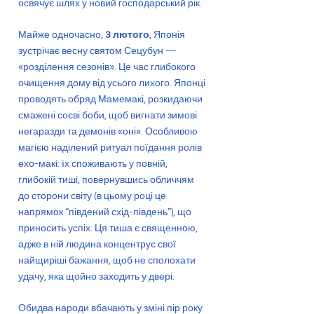
освячує шлях у новий господарський рік.
Майже одночасно,
3 лютого
, Японія
зустрічає весну святом Сецубун —
«розділення сезонів». Це час глибокого
очищення дому від усього лихого. Японці
проводять обряд Мамемакі, розкидаючи
смажені соєві боби, щоб вигнати зимові
негаразди та демонів «оні». Особливою
магією наділений ритуал поїдання ролів
ехо-макі: їх споживають у повній,
глибокій тиші, повернувшись обличчям
до сторони світу (в цьому році це
напрямок “південий схід-південь”), що
приносить успіх. Ця тиша є священною,
адже в ній людина концентрує свої
найщиріші бажання, щоб не сполохати
удачу, яка щойно заходить у двері.
Обидва народи вбачають у зміні пір року