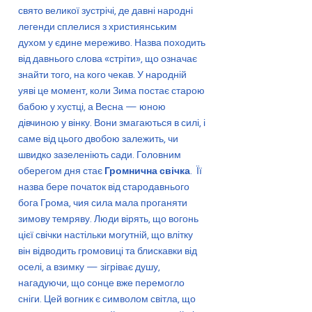
свято великої зустрічі, де давні народні
легенди сплелися з християнським
духом у єдине мереживо. Назва походить
від давнього слова «стріти», що означає
знайти того, на кого чекав. У народній
уяві це момент, коли Зима постає старою
бабою у хустці, а Весна — юною
дівчиною у вінку. Вони змагаються в силі, і
саме від цього двобою залежить, чи
швидко зазеленіють сади. Головним
оберегом дня стає
Громнична свічка
. Її
назва бере початок від стародавнього
бога Грома, чия сила мала проганяти
зимову темряву. Люди вірять, що вогонь
цієї свічки настільки могутній, що влітку
він відводить громовиці та блискавки від
оселі, а взимку — зігріває душу,
нагадуючи, що сонце вже перемогло
сніги. Цей вогник є символом світла, що