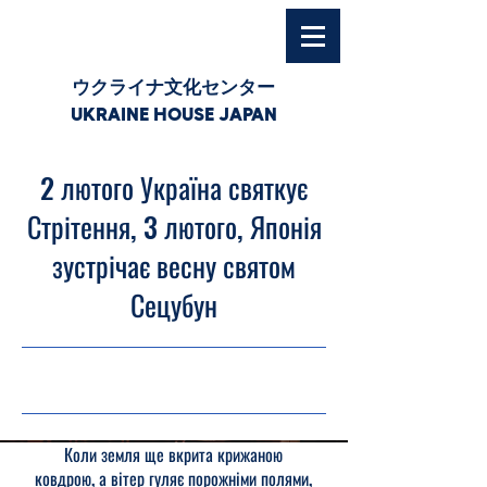
ウクライナ文化センター
UKRAINE HOUSE JAPAN
2 лютого Україна святкує
Стрітення, 3 лютого, Японія
зустрічає весну святом
Сецубун
03.02.26, 03:00
Коли земля ще вкрита крижаною
ковдрою, а вітер гуляє порожніми полями,