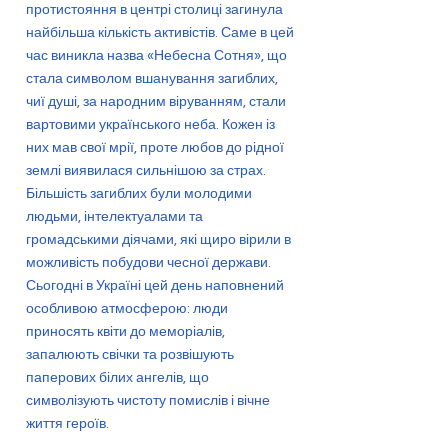
протистояння в центрі столиці загинула
найбільша кількість активістів. Саме в цей
час виникла назва «Небесна Сотня», що
стала символом вшанування загиблих,
чиї душі, за народним віруванням, стали
вартовими українського неба. Кожен із
них мав свої мрії, проте любов до рідної
землі виявилася сильнішою за страх.
Більшість загиблих були молодими
людьми, інтелектуалами та
громадськими діячами, які щиро вірили в
можливість побудови чесної держави.
Сьогодні в Україні цей день наповнений
особливою атмосферою: люди
приносять квіти до меморіалів,
запалюють свічки та розвішують
паперових білих ангелів, що
символізують чистоту помислів і вічне
життя героїв.