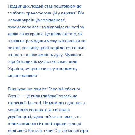
Подвиг цих людей став поштовхом до
глибоких трансформацій у державі. Він
навчив українців солідарності,
взаємодопомоги та відповідальності за
долю своєї країни. Це приклад того, як
цивільні громадяни можуть впливати на
вектор розвитку цілої нації через спільні
цінності та незламність духу. Мужність
героїв надихає сучасних захисників
України, зміцнюючи віру в перемогу
справедливості.
Вшанування пам’яті Героїв Небесної
Сотні — це вияв глибокої поваги до
людської гідності. Це момент єднання в
молитві та спогадах, коли кожен
українець відчуває зв’язок із тими, хто
став частиною вічності заради кращої
долі своєї Батьківщини. Світло їхньої віри