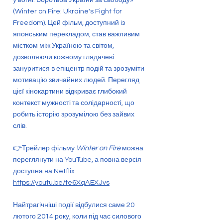
(Winter on Fire: Ukraine's Fight for
Freedom). Цей фільм, доступний із
японським перекладом, став важливим
містком між Україною та світом,
дозволяючи кожному глядачеві
зануритися в епіцентр подій та зрозуміти
мотивацію звичайних людей. Перегляд
цієї кінокартини відкриває глибокий
контекст мужності та солідарності, що
робить історію зрозумілою без зайвих
слів.
👉Трейлер фільму
Winter on Fire
можна
переглянути на YouTube, а повна версія
доступна на Netflix
https://youtu.be/te6XqAEXJvs
Найтрагічніші події відбулися саме 20
лютого 2014 року, коли під час силового