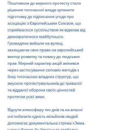
Поштовхом до мирного протесту стало
рішення тогочасної влади зупинити
підготовку до підписання угоди про
асоціацію з Європейським Союзом, що
сприймалося суспільством як відмова від
демократичного майбутнього.
Громадяни вийшли на вулиці,
захищаючи своє право на європейський
вектор розвитку та повагу до людських
прав. Мирний характер акцій змінився
через застосування силових методів з
боку тогочасних владних структур, що
змусило протестувальників до тривалої
та відданої оборони своїх цінностей
протягом усієї зими.
Відчути атмосферу тих днів та на власні
очі побачити єдність мільйонів людей
допомагає документальна стрічка «Зима
у вогні: Боротьба України за свободу»