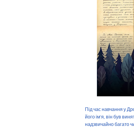
Під час навчання у Дро
його ім'я, він був ви
надзвичайно багато чи