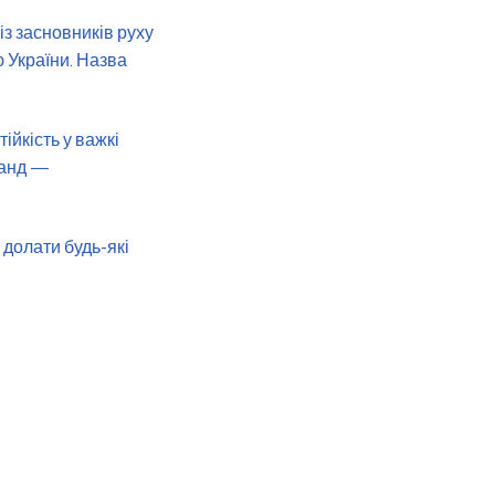
з засновників руху
ю України. Назва
ійкість у важкі
ланд —
 долати будь-які