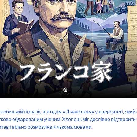
гобицькій гімназії, а згодом у Львівському університеті, який
нятково обдарованим ученим. Хлопець міг дослівно відтворити
тав і вільно розмовляв кількома мовами.