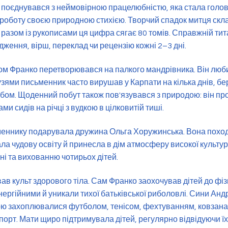
т поєднувався з неймовірною працелюбністю, яка стала голо
 роботу своєю природною стихією. Творчий спадок митця скл
 разом із рукописами ця цифра сягає 80 томів. Справжній ти
ження, вірш, переклад чи рецензію кожні 2–3 дні.
ом Франко перетворювався на палкого мандрівника. Він люби
узями письменник часто вирушав у Карпати на кілька днів, б
ебом. Щоденний побут також пов'язувався з природою: він пр
ми сидів на річці з вудкою в цілковитій тиші.
еннику подарувала дружина Ольга Хоружинська. Вона поход
ла чудову освіту й принесла в дім атмосферу високої культу
і та вихованню чотирьох дітей.
ав культ здорового тіла. Сам Франко заохочував дітей до фіз
ергійними й уникали тихої батьківської риболовлі. Сини Андр
ою захоплювалися футболом, тенісом, фехтуванням, ковзана
рт. Мати щиро підтримувала дітей, регулярно відвідуючи їхн