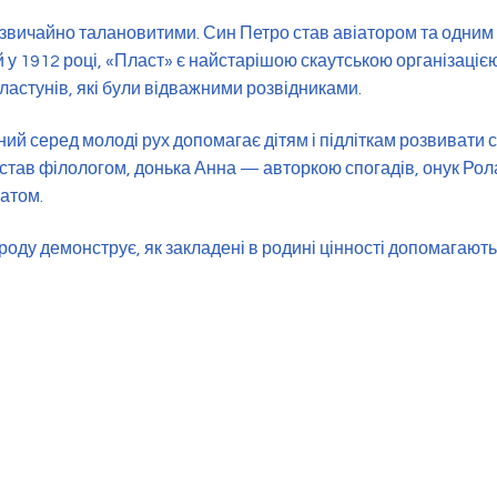
вичайно талановитими. Син Петро став авіатором та одним і
 у 1912 році, «Пласт» є найстарішою скаутською організаціє
пластунів, які були відважними розвідниками.
ий серед молоді рух допомагає дітям і підліткам розвивати ст
с став філологом, донька Анна — авторкою спогадів, онук Ро
атом.
оду демонструє, як закладені в родині цінності допомагають