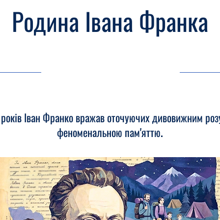
Родина Івана Франка
25.06.26, 03:00
 років Іван Франко вражав оточуючих дивовижним роз
феноменальною пам'яттю.