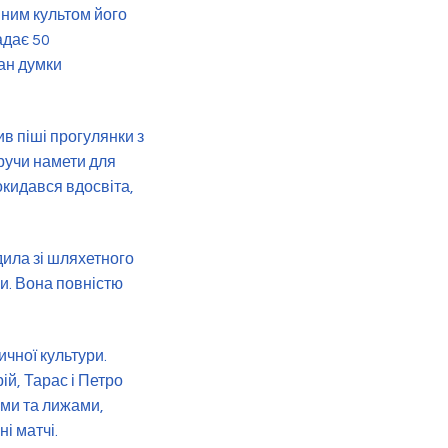
вним культом його
адає 50
тан думки
в піші прогулянки з
еручи намети для
окидався вдосвіта,
ила зі шляхетного
ри. Вона повністю
ичної культури.
ій, Тарас і Петро
ми та лижами,
і матчі.