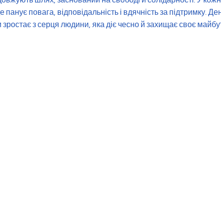
довжують шлях, заснований на свободі й солідарності. У кожн
 панує повага, відповідальність і вдячність за підтримку. Ден
 зростає з серця людини, яка діє чесно й захищає своє майбу