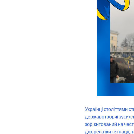
Українці століттями с
державотворчі зусилл
зорієнтований на чест
джерела життя нації, т