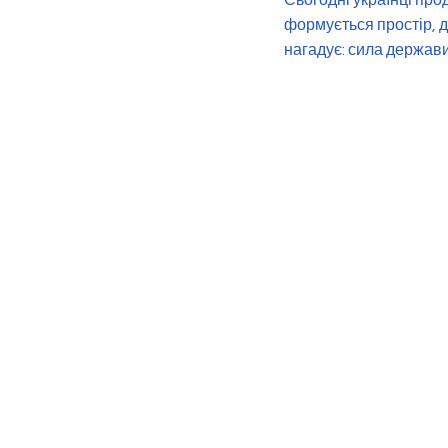
Сьогодні українці про
формується простір, де
нагадує: сила держави