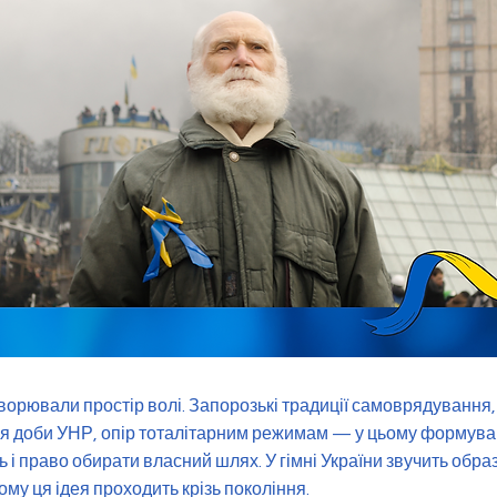
творювали простір волі. Запорозькі традиції самоврядування, 
я доби УНР, опір тоталітарним режимам — у цьому формува
ь і право обирати власний шлях. У гімні України звучить обра
ому ця ідея проходить крізь покоління.