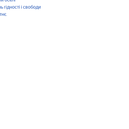
ій оселі
ь гідності і свободи
тнє.