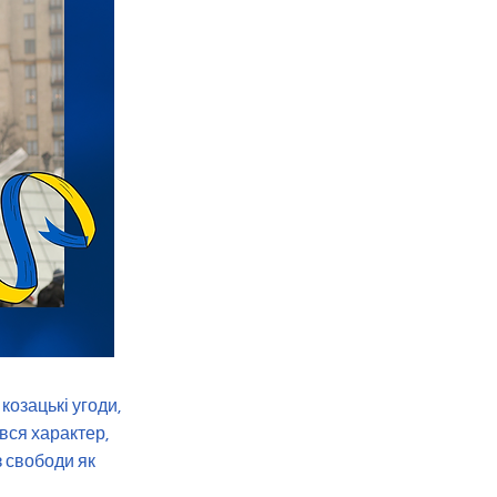
козацькі угоди,
вся характер,
з свободи як