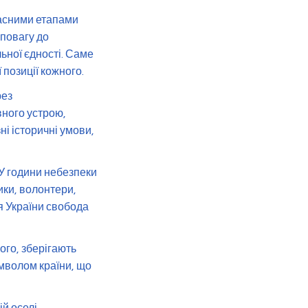
часними етапами
 повагу до
ьної єдності. Саме
 позиції кожного.
рез
вного устрою,
ні історичні умови,
У години небезпеки
ники, волонтери,
я України свобода
ого, зберігають
имволом країни, що