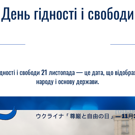
День гідності і свободи
21.11.25, 03:00
ідності і свободи 21 листопада — це дата, що відобра
народу і основу держави.