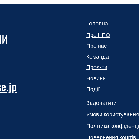
Головна
МИ
Про НПО
Про нас
Команда
Проєкти
Новини
e.jp
Події
Задонатити
Умови користування
Політика конфіденці
Повернення коштів