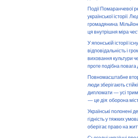
Події Помаранчевої ре
української історії. 
громадянина. Мільйони
ця внутрішня міра чес
У японській історії і
відповідальність і гр
виховання культури чес
проте подібна повага д
Повномасштабне вторг
люди зберігають стійкі
дипломати — усі трим
— це дія: оборона міс
Українські полонені 
гідність у тяжких умо
оберігає право на житт