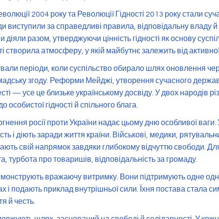
волюції 2004 року та Революції Гідності 2013 року стали су
Люди виступили за справедливі правила, відповідальну владу й
 діяли разом, утверджуючи цінність гідності як основу суспіл
ті створила атмосферу, у якій майбутнє залежить від активної
снували періоди, коли суспільство обирало шлях оновлення че
омадську згоду. Реформи Мейджі, утворення сучасного держа
ті — усе це близьке українському досвіду. У двох народів різ
о особистої гідності й спільного блага.
нення росії проти України надає цьому дню особливої ваги. 
сть і діють заради життя країни. Військові, медики, рятуваль
ають свій напрямок завдяки глибокому відчуттю свободи. Дл
та, турбота про товаришів, відповідальність за громаду.
демонструють вражаючу витримку. Вони підтримують одне одн
вах і подають приклад внутрішньої сили. Їхня постава стала с
я й честь.