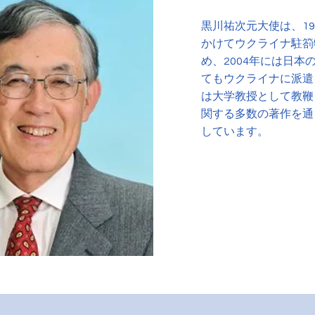
黒川祐次元大使は、199
かけてウクライナ駐箚
め、2004年には日本
てもウクライナに派遣
は大学教授として教鞭
関する多数の著作を通
しています。