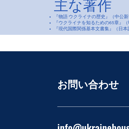
主な著作
『物語 ウクライナの歴史』（中公新書
『ウクライナを知るための65章』（
『現代国際関係基本文書集』（日本評
お問い合わせ
info@ukrainehous