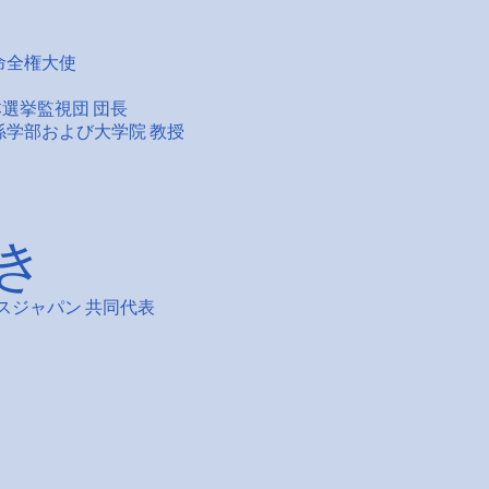
命全権大使
選挙監視団 団長
係学部および大学院 教授
き
スジャパン 共同代表