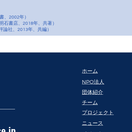
、2002年）
明石書店、2018年、共著）
論社、2013年、共編）
​ホーム
NPO法人
団体紹介
​チーム
プロジェクト
​ニュース
e.jp