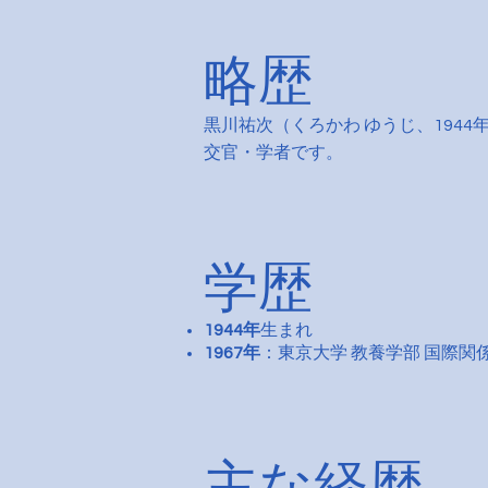
略歴
黒川祐次（くろかわ ゆうじ、194
交官・学者です。
学歴
1944年
生まれ
1967年
：東京大学 教養学部 国際関
主な経歴