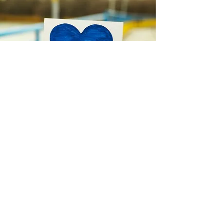
銀行口座情報
NPO法人ウクライナ文化センター
UKRAINE HOUSE JAPAN
Bank Account
みずほ銀行
銀座支店 （035）
普通口座 4349671