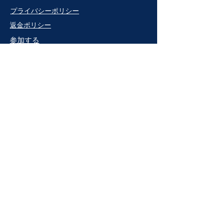
プライバシーポリシー
返金ポリシー
参加する
NPO法人
団体紹介
​チーム
プロジェクト
​ニュース
​イベント
寄付をする
利用規約