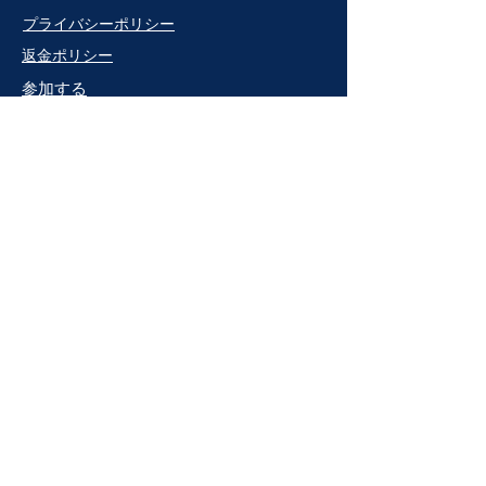
プライバシーポリシー
返金ポリシー
参加する
NPO法人
団体紹介
​チーム
プロジェクト
​ニュース
​イベント
寄付をする
利用規約