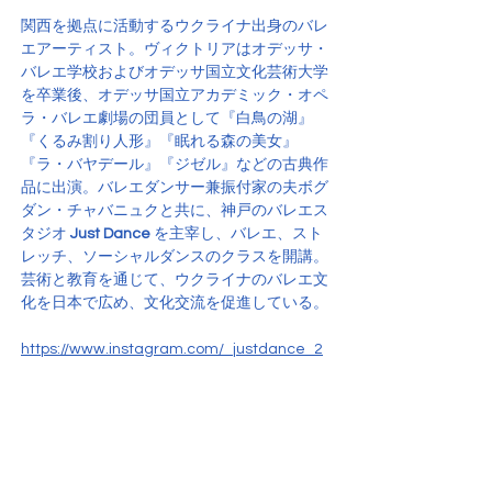
関西を拠点に活動するウクライナ出身のバレ
エアーティスト。ヴィクトリアはオデッサ・
バレエ学校およびオデッサ国立文化芸術大学
を卒業後、オデッサ国立アカデミック・オペ
ラ・バレエ劇場の団員として『白鳥の湖』
『くるみ割り人形』『眠れる森の美女』
『ラ・バヤデール』『ジゼル』などの古典作
品に出演。バレエダンサー兼振付家の夫ボグ
ダン・チャバニュクと共に、神戸のバレエス
タジオ 
Just Dance
 を主宰し、バレエ、スト
レッチ、ソーシャルダンスのクラスを開講。
芸術と教育を通じて、ウクライナのバレエ文
化を日本で広め、文化交流を促進している。
https://www.instagram.com/_justdance_2
023/
芸術活動に加え、関西地域におけるウクライ
ナコミュニティの支援と文化交流を目的とす
る団体、
一般社団法人 UKRAINE HOUSE 
KOBE 
の共同設立者でもあります。