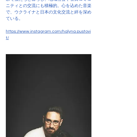
ニティとの交流にも積極的。心を込めた音楽
で、ウクライナと日本の文化交流と絆を深め
ている。
https://www.instagram.com/halyna.pustovi
t/