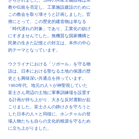
さらされました。当時の共産主義政権は宗
教や伝統を否定し、工業施設建設のために
この教会を取り壊そうと計画しました。官
僚にとって、この歴史的建造物は単なる
「時代遅れの対象」であり、工業化の妨げ
にすぎませんでした。無機質な国家機構と
民衆の生きた記憶との対立は、本作の中心
的テーマとなっています。
ウクライナにおける「ソボール」を守る物
語は、日本における聖なる土地の保護の歴
史とも興味深い共通点を持っています。
1950年代、地元の人々が神聖視していた
富士さん周辺の土地に軍事訓練場を設置す
る計画が持ち上がり、大きな反対運動が起
こりました。富士さんの静けさを守ろうと
した日本の人々と同様に、ホンチャルの登
場人物たちも自らの文化的根源を守るため
に立ち上がりました。