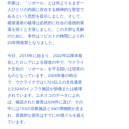
作家は、「ソボール」とは何よりもまず一
人ひとりの内面に存在する精神的な聖堂で
あるという思想を提示しました。そして、
建築遺産の破壊は必然的に社会の道徳的衰
退を招くと主張しました。この大胆な見解
のために、本作はソビエトの検閲により約
20年間発禁となりました。
今日、2014年に始まり、2022年以降本格
化したロシアによる侵攻の中で、ウクライ
ナ文化の「ソボール」を守る闘いは現実の
ものとなっています。2026年春の時点
で、ウクライナでは1,723以上の文化遺産
と2,524のインフラ施設が損傷または破壊
されています。ユネスコのデータによれ
ば、確認された被害は526件に及び、その
中には153の宗教施設と39の博物館が含ま
れ、直接的な損失はすでに40億ドルを超え
ています。