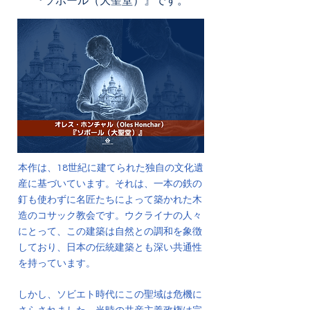
本作は、18世紀に建てられた独自の文化遺
産に基づいています。それは、一本の鉄の
釘も使わずに名匠たちによって築かれた木
造のコサック教会です。ウクライナの人々
にとって、この建築は自然との調和を象徴
しており、日本の伝統建築とも深い共通性
を持っています。
しかし、ソビエト時代にこの聖域は危機に