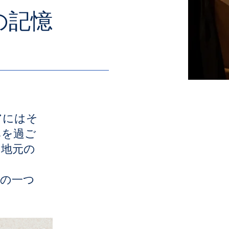
の記憶
アにはそ
みを過ご
、地元の
語の一つ