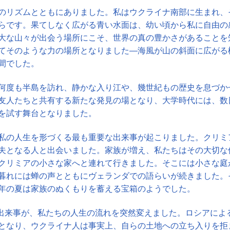
のリズムとともにありました。私はウクライナ南部に生まれ、
らです。果てしなく広がる青い水面は、幼い頃から私に自由の
大な山々が出会う場所にこそ、世界の真の豊かさがあることを
てそのような力の場所となりました―海風が山の斜面に広がる
間でした。
何度も半島を訪れ、静かな入り江や、幾世紀もの歴史を息づか
友人たちと共有する新たな発見の場となり、大学時代には、数
を試す舞台となりました。
私の人生を形づくる最も重要な出来事が起こりました。クリミ
夫となる人と出会いました。家族が増え、私たちはその大切な
クリミアの小さな家へと連れて行きました。そこには小さな庭
暮れには蝉の声とともにヴェランダでの語らいが続きました。
年の夏は家族のぬくもりを蓄える宝箱のようでした。
月の出来事が、私たちの人生の流れを突然変えました。ロシアによ
となり、ウクライナ人は事実上、自らの土地への立ち入りを拒