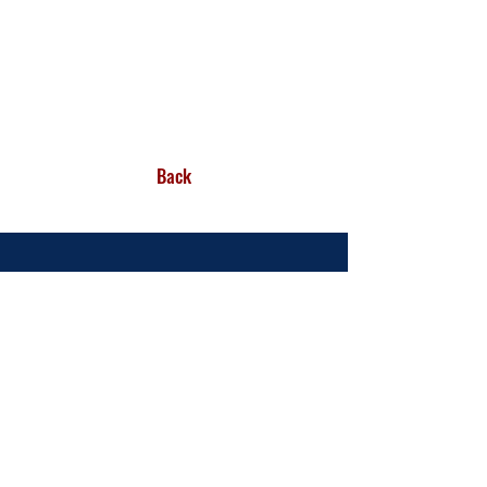
Back
お問い合わせ
info@ukrainehouse.jp