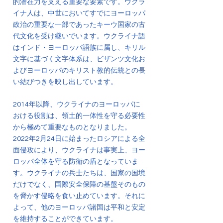
的潜在力を支える重要な要素です。ウクラ
イナ人は、中世においてすでにヨーロッパ
政治の重要な一部であったキーウ国家の古
代文化を受け継いでいます。ウクライナ語
はインド・ヨーロッパ語族に属し、キリル
文字に基づく文字体系は、ビザンツ文化お
よびヨーロッパのキリスト教的伝統との長
い結びつきを映し出しています。
2014年以降、ウクライナのヨーロッパに
おける役割は、領土的一体性を守る必要性
から極めて重要なものとなりました。
2022年2月24日に始まったロシアによる全
面侵攻により、ウクライナは事実上、ヨー
ロッパ全体を守る防衛の盾となっていま
す。ウクライナの兵士たちは、国家の国境
だけでなく、国際安全保障の基盤そのもの
を脅かす侵略を食い止めています。それに
よって、他のヨーロッパ諸国は平和と安定
を維持することができています。