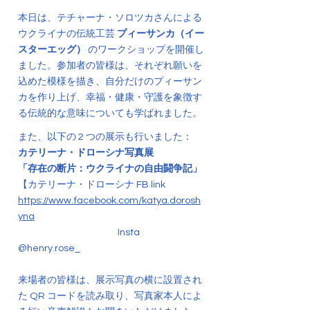
本日は、テチャーナ・ソロツカさんによる
ウクライナの伝統工芸
プィーサンカ（イー
スターエッグ）
のワークショップを開催し
ました。参加者の皆様は、それぞれ願いを
込めた模様を描き、自分だけのプィーサン
カを作り上げ、幸福・健康・守護を象徴す
る伝統的な意味についても学ばれました。
また、以下の 2 つの展示も行いました：
カテリーナ・ドローシナ写真展
「存在の断片：ウクライナの自由闘争記」
【カテリーナ・ドローシナ FB link
https://www.facebook.com/katya.dorosh
yna
Insta
@henry.rose_
来場者の皆様は、展示写真の横に設置され
た QR コードを読み取り、写真家本人によ