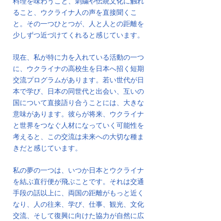
料理を味わうこと、刺繍や伝統文化に触れ
ること、ウクライナ人の声を直接聞くこ
と。その一つひとつが、人と人との距離を
少しずつ近づけてくれると感じています。
現在、私が特に力を入れている活動の一つ
に、ウクライナの高校生を日本へ招く短期
交流プログラムがあります。若い世代が日
本で学び、日本の同世代と出会い、互いの
国について直接語り合うことには、大きな
意味があります。彼らが将来、ウクライナ
と世界をつなぐ人材になっていく可能性を
考えると、この交流は未来への大切な種ま
きだと感じています。
私の夢の一つは、いつか日本とウクライナ
を結ぶ直行便が飛ぶことです。それは交通
手段の話以上に、両国の距離がもっと近く
なり、人の往来、学び、仕事、観光、文化
交流、そして復興に向けた協力が自然に広