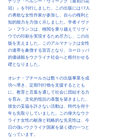
ナック『ペルシー・ヴィーノク（最初の花
冠）』を刊行しました。この出版には17人
の勇敢な女性作家が参加し、自らの権利と
知的能力を力強く示しました。学者イヴァ
ン・フランコは、検閲を乗り越えてリヴィ
ウでの印刷を実現するため尽力し、この出
版を支えました。このアルマナックは女性
の連帯を象徴する宣言となり、ヨーロッパ
的価値観をウクライナ社会へと根付かせる
礎となりました。
オレナ・プチールカは数々の出版事業を成
功へ導き、定期刊行物を支援するととも
に、教育と言葉を通して社会に団結する力
を育み、文化的抵抗の基盤を築きました。
彼女の妥協を許さない活動は、時代を何十
年も先取りしていました。この偉大なウク
ライナ女性の献身と戦略的な先見性は、今
日の強いウクライナ国家を築く礎の一つと
なっています。