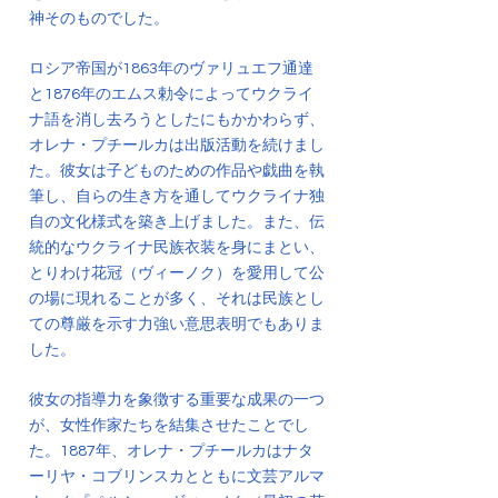
神そのものでした。
ロシア帝国が1863年のヴァリュエフ通達
と1876年のエムス勅令によってウクライ
ナ語を消し去ろうとしたにもかかわらず、
オレナ・プチールカは出版活動を続けまし
た。彼女は子どものための作品や戯曲を執
筆し、自らの生き方を通してウクライナ独
自の文化様式を築き上げました。また、伝
統的なウクライナ民族衣装を身にまとい、
とりわけ花冠（ヴィーノク）を愛用して公
の場に現れることが多く、それは民族とし
ての尊厳を示す力強い意思表明でもありま
した。
彼女の指導力を象徴する重要な成果の一つ
が、女性作家たちを結集させたことでし
た。1887年、オレナ・プチールカはナタ
ーリヤ・コブリンスカとともに文芸アルマ