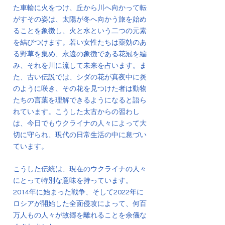
た車輪に火をつけ、丘から川へ向かって転
がすその姿は、太陽が冬へ向かう旅を始め
ることを象徴し、火と水という二つの元素
を結びつけます。若い女性たちは薬効のあ
る野草を集め、永遠の象徴である花冠を編
み、それを川に流して未来を占います。ま
た、古い伝説では、シダの花が真夜中に炎
のように咲き、その花を見つけた者は動物
たちの言葉を理解できるようになると語ら
れています。こうした太古からの習わし
は、今日でもウクライナの人々によって大
切に守られ、現代の日常生活の中に息づい
ています。
こうした伝統は、現在のウクライナの人々
にとって特別な意味を持っています。
2014年に始まった戦争、そして2022年に
ロシアが開始した全面侵攻によって、何百
万人もの人々が故郷を離れることを余儀な