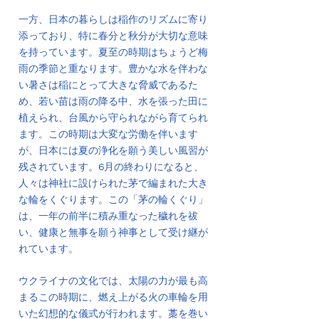
一方、日本の暮らしは稲作のリズムに寄り
添っており、特に春分と秋分が大切な意味
を持っています。夏至の時期はちょうど梅
雨の季節と重なります。豊かな水を伴わな
い暑さは稲にとって大きな脅威であるた
め、若い苗は雨の降る中、水を張った田に
植えられ、台風から守られながら育てられ
ます。この時期は大変な労働を伴います
が、日本には夏の浄化を願う美しい風習が
残されています。6月の終わりになると、
人々は神社に設けられた茅で編まれた大き
な輪をくぐります。この「茅の輪くぐり」
は、一年の前半に積み重なった穢れを祓
い、健康と無事を願う神事として受け継が
れています。
ウクライナの文化では、太陽の力が最も高
まるこの時期に、燃え上がる火の車輪を用
いた幻想的な儀式が行われます。藁を巻い