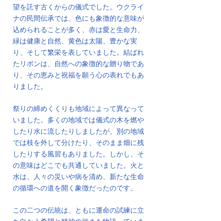
望を託す古くからの儀式でした。ウクライ
ナの民間伝承では、色にも象徴的な意味が
込められることが多く、赤は愛と生命力、
緑は健康と自然、黄色は太陽、豊かな実
り、そして繁栄を表していました。結ばれ
たリボンは、自然への象徴的な贈り物であ
り、その恵みと祝福を願う心の表れでもあ
りました。
祭りの締めくくりも地域によって異なって
いました。多くの地域では儀式の木を燃や
したり水に流したりしましたが、別の地域
では枝を外して分けたり、そのまま畑に残
したりする風習もありました。しかし、そ
の意味はどこでも共通していました。火と
水は、人々の災いや病を清め、新たな生命
の循環への道を開く象徴だったのです。
この二つの伝統は、ともに運命の試練に立