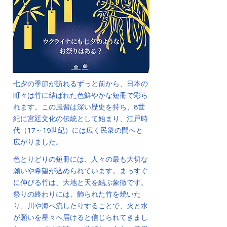
七夕の季節が訪れるずっと前から、日本の
町々は竹に結ばれた色鮮やかな短冊で彩ら
れます。この風習は深い歴史を持ち、8世
紀に宮廷文化の伝統として始まり、江戸時
代（17～19世紀）には広く民衆の間へと
広がりました。
色とりどりの短冊には、人々の最も大切な
願いや希望が込められています。まっすぐ
に伸びる竹は、大地と天を結ぶ象徴です。
祭りの終わりには、飾られた竹を焼いた
り、川や海へ流したりすることで、火と水
が願いを星々へ届けると信じられてきまし