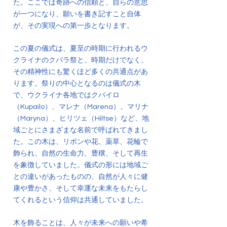
た。ここでは奇跡への信頼と、自らの意思
が一つになり、願いを書き記すこと自体
が、その実現への第一歩となります。
この夏の儀式は、夏至の時期に行われるウ
クライナのクパラ祭と、時期だけでなく、
その精神性にも驚くほど多くの共通点があ
ります。祭りの中心となるのは儀式の木
で、ウクライナ各地ではクパイロ
（Kupailo）、マレナ（Marena）、マリナ
（Maryna）、ヒリツェ（Hiltse）など、地
域ごとにさまざまな名前で呼ばれてきまし
た。この木は、リボンや花、薬草、花輪で
飾られ、自然の生命力、豊穣、そして再生
を象徴していました。儀式の形には地域ご
との違いがあったものの、自然が人々に健
康や豊かさ、そして幸運な未来をもたらし
てくれるという信仰は共通していました。
木を飾ることは、人々が未来への願いや希