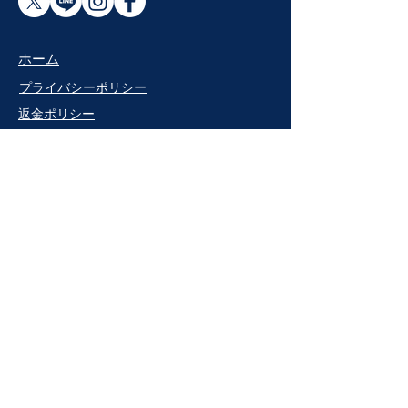
​ホーム
プライバシーポリシー
返金ポリシー
参加する
NPO法人
団体紹介
​チーム
プロジェクト
​ニュース
​イベント
寄付をする
利用規約