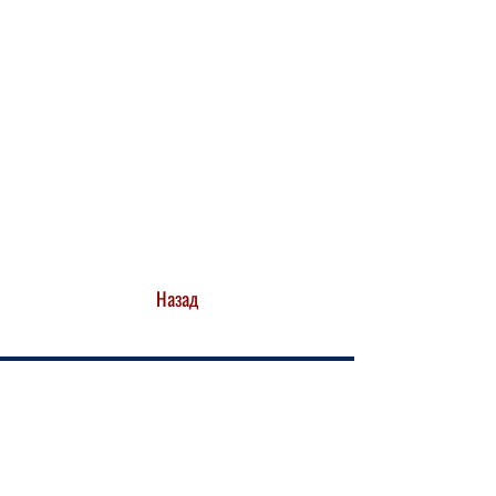
Назад
ЗВ'ЯЖІТЬСЯ З НАМИ