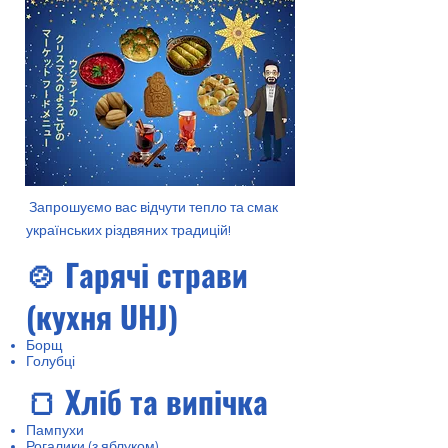
Запрошуємо вас відчути тепло та смак
українських різдвяних традицій!
🍲 Гарячі страви
(кухня UHJ)
Борщ
Голубці
🍞 Хліб та випічка
Пампухи
Рогалики (з яблуком)