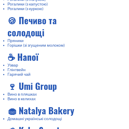
Рогалики (з капустою)
Рогалики (з куркою)
🍪 Печиво та
солодощі
Пряники
Горішки (зі згущеним молоком)
☕ Напої
Узвар
Глінтвейн
Гарячий чай
🍷 Umi Group
Вино в пляшках
Вино в келихах
🧁 Natalya Bakery
Домашні українські солодощі